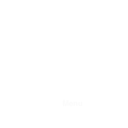
Menu
A Empresa
Produtos