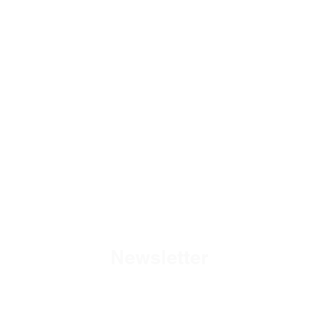
Newsletter
Fique por dentro das
novidades da Alubrax Indústria